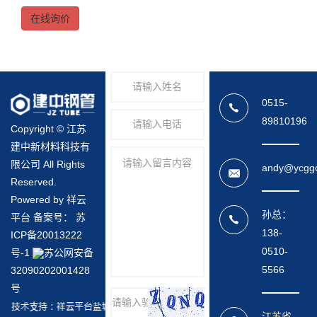
在线询价
0515-
89810196
Copyright © 江苏
建中新材料科技有
限公司 All Rights
andy@ycgg
Reserved.
Powered by 祥云
孙总：
平台 备案号：
苏
138-
ICP备20013222
0510-
号-1
苏公网安备
5566
32090202001428
号
江苏省