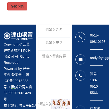
在线询价
0515-
89810196
Copyright © 江苏
建中新材料科技有
限公司 All Rights
andy@ycgg
Reserved.
Powered by 祥云
孙总：
平台 备案号：
苏
138-
ICP备20013222
0510-
号-1
苏公网安备
5566
32090202001428
号
江苏省