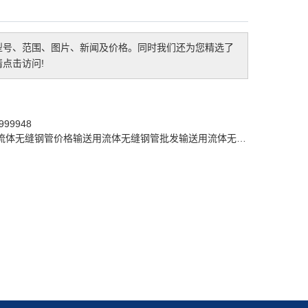
型号、范围、图片、新闻及价格。同时我们还为您精选了
点击访问!
99948
流体无缝钢管价格
输送用流体无缝钢管批发
输送用流体无缝钢管公司