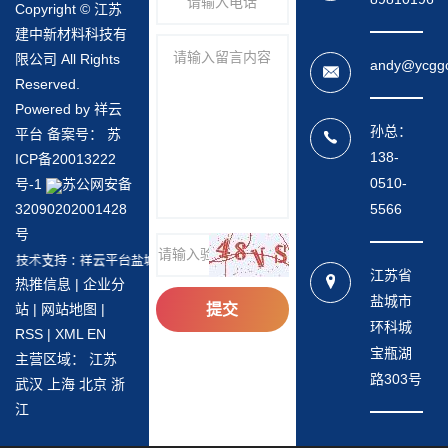
Copyright © 江苏
分类： 公司新闻
| 发布时间： 2024-05-21
建中新材料科技有
精密无缝钢管的用途有哪些
限公司 All Rights
andy@ycgg
Reserved.
精密无缝钢管的用途有哪些精密无缝钢管的用途广泛，主要
Powered by 祥云
包括但不限于以下几个领域：机械工业：在机械工业中，精
孙总：
平台 备案号：
苏
密无缝钢管...
138-
ICP备20013222
0510-
号-1
苏公网安备
分类： 公司新闻
| 发布时间： 2024-05-21
5566
32090202001428
精密无缝钢管的性能特点
号
精密无缝钢管的性能特点精密无缝钢管的性能特点主要包括
江苏省
热推信息
|
企业分
以下几个方面：高精度：精密无缝钢管的生产工艺要求严
盐城市
站
|
网站地图
|
格，内外径尺...
环科城
RSS
|
XML
EN
宝瓶湖
主营区域：
江苏
路303号
武汉
上海
北京
浙
江