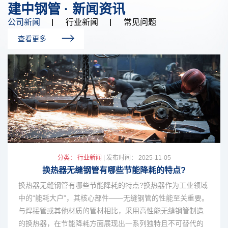
建中钢管 · 新闻资讯
公司新闻
行业新闻
常见问题
查看更多
分类： 公司新闻
| 发布时间： 2024-05-21
精密无缝钢管的性能特点
精密无缝钢管的性能特点精密无缝钢管的性能特点主要包括
以下几个方面：高精度：精密无缝钢管的生产工艺要求严
格，内外径尺...
分类： 公司新闻
| 发布时间： 2024-06-11
分类： 行业新闻
| 发布时间： 2025-11-05
汽车稳定杆钢管的制造工艺是怎么样的
换热器无缝钢管有哪些节能降耗的特点?
换热器无缝钢管有哪些节能降耗的特点?换热器作为工业领域
汽车稳定杆钢管的制造工艺是怎么样的汽车稳定杆钢管的制
中的“能耗大户”，其核心部件——无缝钢管的性能至关重要。
造工艺可以概括为以下几个主要步骤：一、原材料选择材料
与焊接管或其他材质的管材相比，采用高性能无缝钢管制造
类型：汽车...
的换热器，在节能降耗方面展现出一系列独特且不可替代的