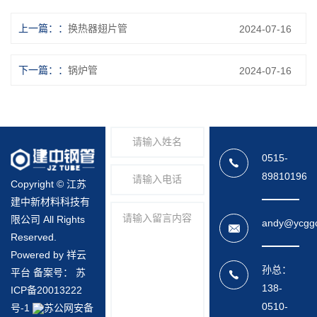
上一篇：
换热器翅片管
2024-07-16
下一篇：
锅炉管
2024-07-16
0515-
89810196
Copyright © 江苏
建中新材料科技有
限公司 All Rights
andy@ycgg
Reserved.
Powered by 祥云
孙总：
平台 备案号：
苏
138-
ICP备20013222
0510-
号-1
苏公网安备