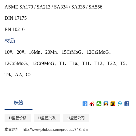
ASME SA179 / SA213 / SA334 / SA335 / SA556
DIN 17175
EN 10216
材质
10#、20#、16Mn、20Mn、15CrMoG、12Cr2MoG、
12Cr5MoG、12Cr9MoG、T1、T1a、T11、T12、T22、T5、
T9、A2、C2
标签
U型管价格
U型管批发
U型管公司
本文网址：
http://www.jztubes.com/product/748.html