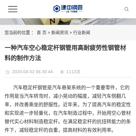
您当前的位置 ：
首 页
>
新闻资讯
>
行业新闻
一种汽车空心稳定杆钢管用高耐疲劳性钢管材
料的制作方法
2020-04-02 06:30:44
1113次
汽车稳定杆钢管
是汽车悬架系统的一个重要零件，它的
作用是当汽车转弯时，减小晃动的幅度，减轻汽车侧翻几
率，并改善乘坐的舒服性。近年来，为了提高汽车的稳定性
和实现进一步轻量化，在汽车制造过程中，开始用空心管材
替代实心材料制造稳定杆。在满足稳定杆的抗扭转能力的条
件下，减轻稳定杆的自重，提高材料的有效利用率。