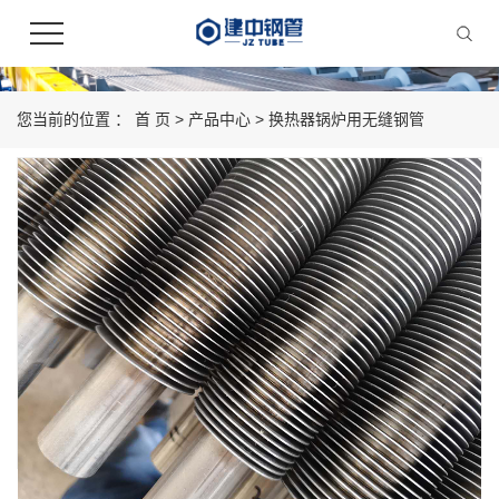
您当前的位置 ：
首 页
>
产品中心
>
换热器锅炉用无缝钢管