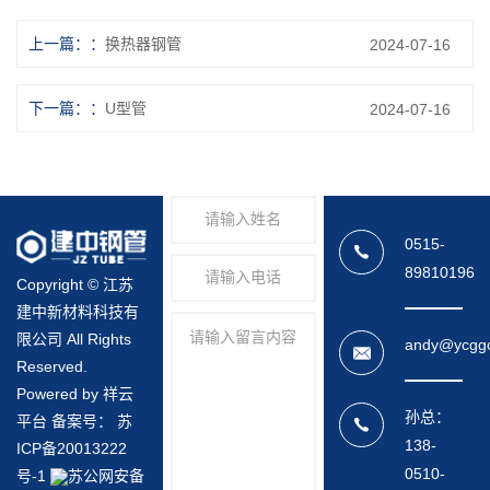
上一篇：
换热器钢管
2024-07-16
下一篇：
U型管
2024-07-16
0515-
89810196
Copyright © 江苏
建中新材料科技有
限公司 All Rights
andy@ycgg
Reserved.
Powered by 祥云
孙总：
平台 备案号：
苏
138-
ICP备20013222
0510-
号-1
苏公网安备