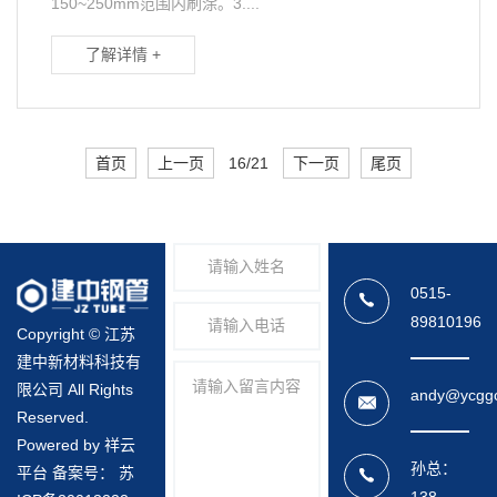
150~250mm范围内刷涂。3....
了解详情 +
首页
上一页
16/21
下一页
尾页
0515-
89810196
Copyright © 江苏
建中新材料科技有
限公司 All Rights
andy@ycgg
Reserved.
Powered by 祥云
孙总：
平台 备案号：
苏
138-