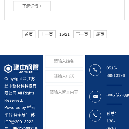
了解详情 +
首页
上一页
15/21
下一页
尾页
0515-
89810196
Copyright © 江苏
建中新材料科技有
限公司 All Rights
andy@ycgg
Reserved.
Powered by 祥云
孙总：
平台 备案号：
苏
138-
ICP备20013222
0510-
号-1
苏公网安备