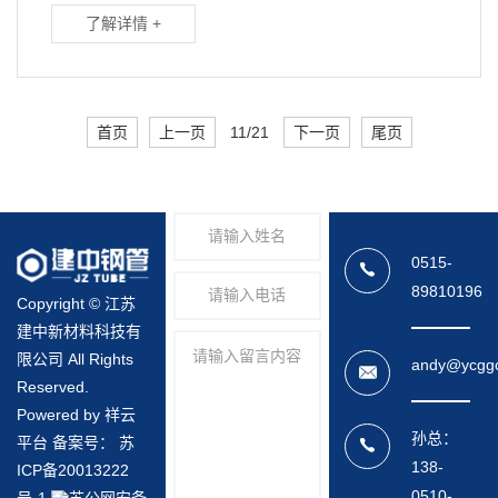
了解详情 +
首页
上一页
11/21
下一页
尾页
0515-
89810196
Copyright © 江苏
建中新材料科技有
限公司 All Rights
andy@ycgg
Reserved.
Powered by 祥云
孙总：
平台 备案号：
苏
138-
ICP备20013222
0510-
号-1
苏公网安备