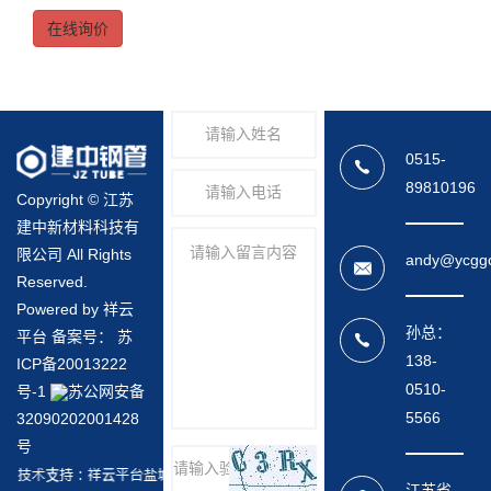
在线询价
0515-
89810196
Copyright © 江苏
建中新材料科技有
限公司 All Rights
andy@ycgg
Reserved.
Powered by 祥云
孙总：
平台 备案号：
苏
138-
ICP备20013222
0510-
号-1
苏公网安备
5566
32090202001428
号
江苏省